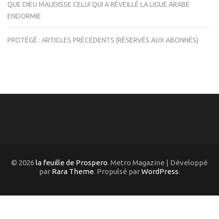
QUE DIEU MAUDISSE CELUI QUI A RÉVEILLÉ LA LIGUE ARABE
ENDORMIE
PROTÉGÉ : ARTICLES PRÉCÉDENTS (RÉSERVÉS AUX ABONNÉS)
© 2026
la feuille de Prospero
. Metro Magazine | Développé
par
Rara Theme
. Propulsé par
WordPress
.