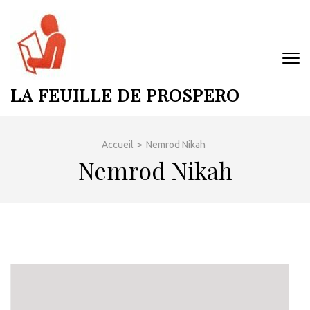
Aller
au
contenu
(Pressez
Entrée)
LA FEUILLE DE PROSPERO
Accueil
>
Nemrod Nikah
Nemrod Nikah